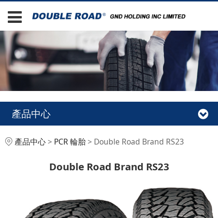
產品中心
Double Road Brand
產品中心
>
PCR 輪胎
>
Double Road Brand RS23
RS23
Double Road Brand RS23