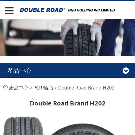
產品中心
Double Road Brand
產品中心
>
PCR 輪胎
>
Double Road Brand H202
H202
Double Road Brand H202